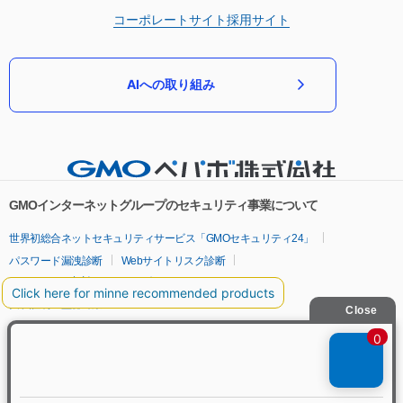
コーポレートサイト
採用サイト
AIへの取り組み
GMOインターネットグループのセキュリティ事業について
世界初総合ネットセキュリティサービス「GMOセキュリティ24」
パスワード漏洩診断
Webサイトリスク診断
セキュリティ相談AIチャットボット
実在証明・盗聴対策
サイバー攻撃対策（GMOサイバーセキュリティ byイエラエ）
サイバー攻撃対策（GMO Flatt Security）
なりすまし対策
セキュリティ事業の軌跡