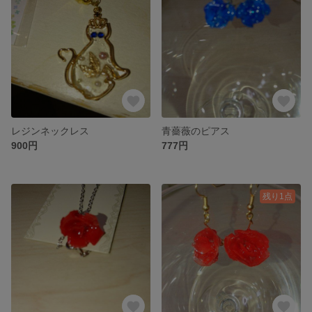
レジンネックレス
青薔薇のピアス
900円
777円
残り1点