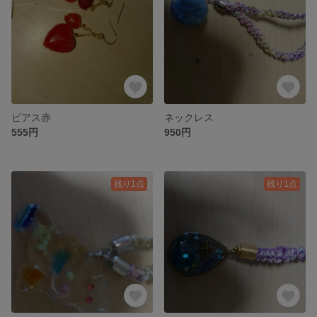
ピアス赤
ネックレス
555円
950円
残り1点
残り1点