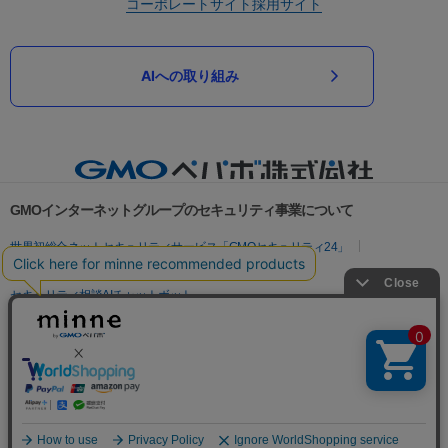
コーポレートサイト
採用サイト
AIへの取り組み
GMOインターネットグループのセキュリティ事業について
世界初総合ネットセキュリティサービス「GMOセキュリティ24」
パスワード漏洩診断
Webサイトリスク診断
セキュリティ相談AIチャットボット
実在証明・盗聴対策
サイバー攻撃対策（GMOサイバーセキュリティ byイエラエ）
サイバー攻撃対策（GMO Flatt Security）
なりすまし対策
セキュリティ事業の軌跡