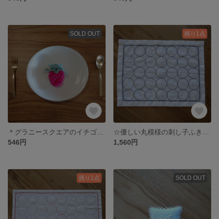
SOLD OUT
残り1点
＊グラニースクエアのイチゴ巾着＊
☆優しい丸模様の刺し子ふきん☆
546円
1,560円
残り1点
SOLD OUT