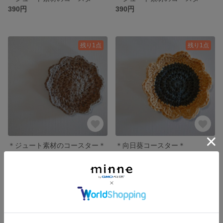
390円
390円
残り1点
残り1点
＊ジュート素材のコースター＊
＊向日葵コースター＊
390円
390円
残り1点
残り1点