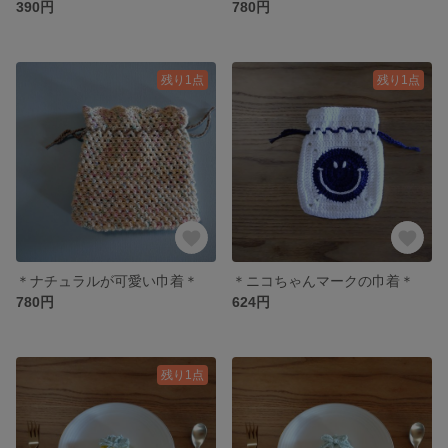
390円
780円
残り1点
残り1点
＊ナチュラルが可愛い巾着＊
＊ニコちゃんマークの巾着＊
780円
624円
残り1点