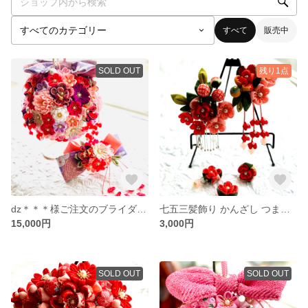
すべて
販売中
SOLD OUT
残り1点
dz＊＊＊様ご注文のブライダル 和装 ボールブーケ
七五三髪飾り かんざし つまみ細工 七五三 髪飾り
15,000円
3,000円
SOLD OUT
SOLD OUT