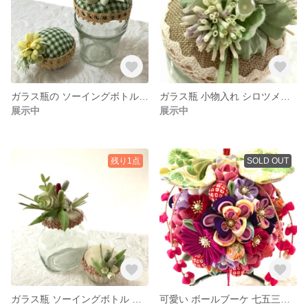
ガラス瓶の ソーイングボトル シロツメクサとマーガレットの 布花 ブーケとお揃いの ピンクッション
ガラス瓶 小物入れ シロツメクサとハルジオンの 布花 ブーケ
展示中
展示中
残り1点
SOLD OUT
ガラス瓶 ソーイングボトル オリーブとユーカリの 布花 ブーケとお揃いの ピンクッション
可愛い ボールブーケ 七五三用 つまみ細工 和装