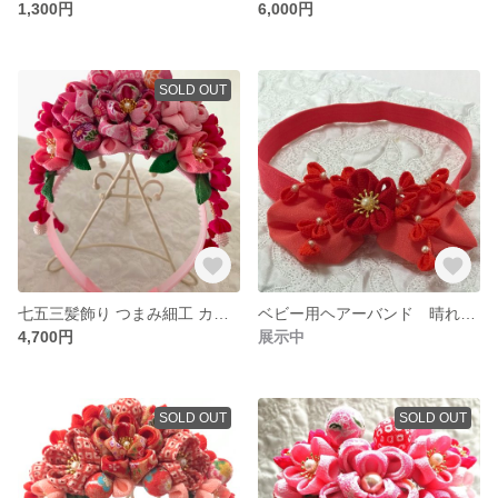
1,300円
6,000円
SOLD OUT
七五三髪飾り つまみ細工 カチューシャ 子供用カチューシャ
ベビー用ヘアーバンド 晴れ着用
4,700円
展示中
SOLD OUT
SOLD OUT