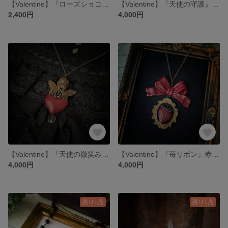
【Valentine】『ローズショコラ』 指輪
【Valentine】『天使の守護』赤×金 ネックレス
2,400円
4,000円
【Valentine】『天使の微笑み』赤×金 ネックレス
【Valentine】『苺リボン』赤×金 ネックレス
4,000円
4,000円
残り1点
残り1点