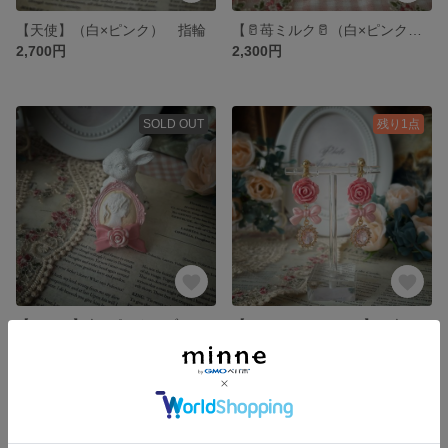
【天使】（白×ピンク） 指輪
【🥛苺ミルク🥛（白×ピンク）】指輪
2,700円
2,300円
SOLD OUT
残り1点
【カメオ】白×ピンク ブローチ
【Rose ribbo jewelry】（白×ピンク）イヤリング・ピアス
2,800円
3,000円
残り1点
残り1点