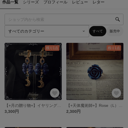
作品一覧
シリーズ
プロフィール
レビュー
レター
すべて
販売中
残り1点
残り1点
【+月の贈り物+】イヤリング・ピアス
【+天体魔術師+】Rose（L）紺×青（指輪）
3,300円
2,300円