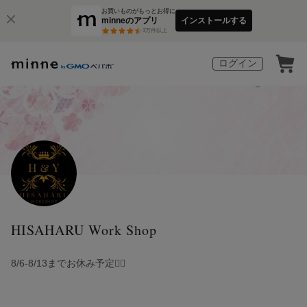
お買いものがもっとお得に
minneのアプリ
インストールする
3
万件以上
ログイン
HISAHARU Work Shop
8/6-8/13までお休み予定🙇‍♀️