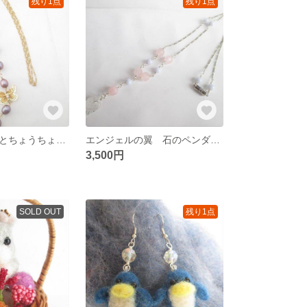
残り1点
残り1点
むらさきパールとちょうちょのゴールドロングネックレス
エンジェルの翼 石のペンダント
3,500円
SOLD OUT
残り1点