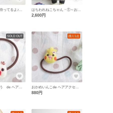
ママ、ちゃんと待ってるよ♪フレンチブル イン バスケット☆
はちわれねこちゃん・①～お出かけ日和～
2,600円
SOLD OUT
残り1点
文鳥 ぶんちょう de ヘアアクセサリー
おかめいんこde ヘアアクセサリー
880円