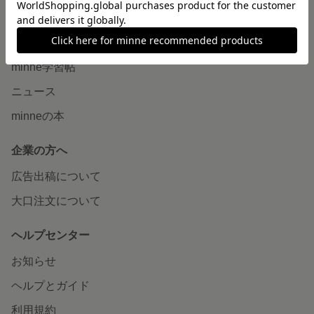
読みもの
minneとものづくりと
minne学習帖
ニュース
minneの本
企業の方へ
広告出稿について
大口注文について
ヘルプセンター
お知らせ
ヘルプとガイド
利用規約