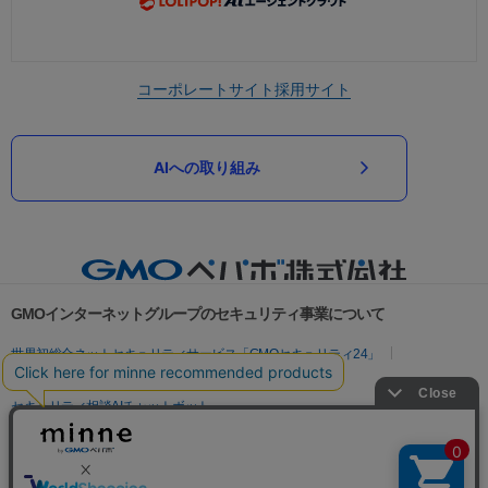
コーポレートサイト
採用サイト
AIへの取り組み
GMOインターネットグループのセキュリティ事業について
世界初総合ネットセキュリティサービス「GMOセキュリティ24」
パスワード漏洩診断
Webサイトリスク診断
セキュリティ相談AIチャットボット
実在証明・盗聴対策
サイバー攻撃対策（GMOサイバーセキュリティ byイエラエ）
サイバー攻撃対策（GMO Flatt Security）
なりすまし対策