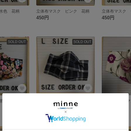
水色 花柄
立体布マスク ピンク 花柄
450円
450円
SOLD OUT
SOLD OUT
黒 和柄
プリーツ 布マスク ネイビーチェック柄
450円
450円