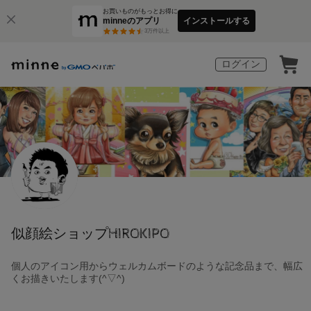
お買いものがもっとお得に
minneのアプリ
インストールする
3
万件以上
ログイン
似顔絵ショップHIROKIPO
個人のアイコン用からウェルカムボードのような記念品まで、幅広
くお描きいたします(^▽^)