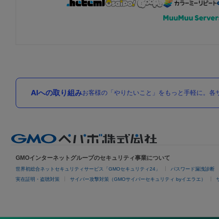
AIへの取り組み
お客様の「やりたいこと」をもっと手軽に。各サ
GMOインターネットグループのセキュリティ事業について
世界初総合ネットセキュリティサービス「GMOセキュリティ24」
パスワード漏洩診断
実在証明・盗聴対策
サイバー攻撃対策（GMOサイバーセキュリティ byイエラエ）