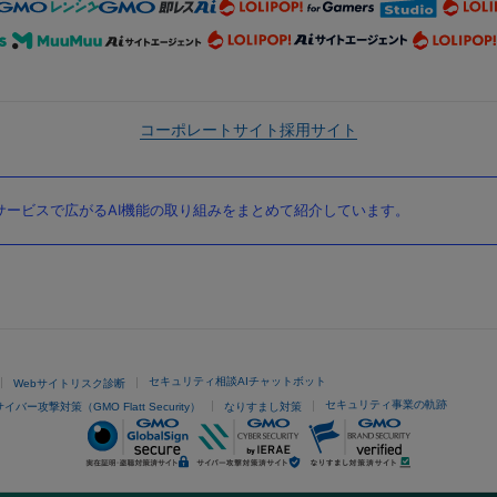
コーポレートサイト
採用サイト
ービスで広がるAI機能の取り組みをまとめて紹介しています。
セキュリティ相談AIチャットボット
Webサイトリスク診断
セキュリティ事業の軌跡
サイバー攻撃対策（GMO Flatt Security）
なりすまし対策