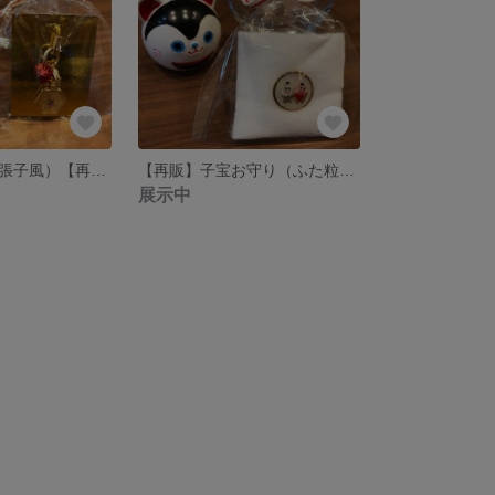
子宝お守り（犬張子風）【再販未定】
【再販】子宝お守り（ふた粒タイプ）
展示中