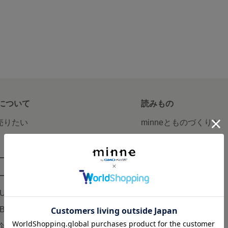
について
読みもの
で売りたい
minneとものづくりと
minne学習帖
ージ販売
ニュース
ード販売
minneの本
LUS
企業の方へ
AB
広告出稿について
企画・イベント