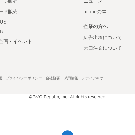
ージ販売
ニュース
ード販売
minneの本
LUS
企業の方へ
AB
広告出稿について
企画・イベント
大口注文について
用
プライバシーポリシー
会社概要
採用情報
メディアキット
©GMO Pepabo, Inc. All rights reserved.