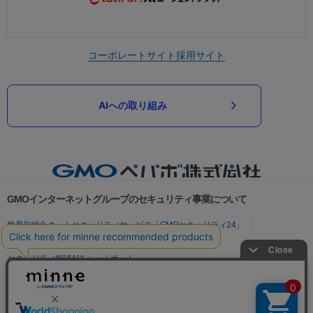
コーポレートサイト
採用サイト
AIへの取り組み
GMOインターネットグループのセキュリティ事業について
世界初総合ネットセキュリティサービス「GMOセキュリティ24」
パスワード漏洩診断
Webサイトリスク診断
セキュリティ相談AIチャットボット
実在証明・盗聴対策
サイバー攻撃対策（GMOサイバーセキュリティ byイエラエ）
サイバー攻撃対策（GMO Flatt Security）
なりすまし対策