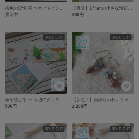
桜色の記憶 華 〜カブトピンブローチ（B）
【再販】17mmの小さな海辺 立体シール
展示中
400円
SOLD OUT
SOLD OUT
海を感じる ☆ 海辺のクリスマスカード ☆ 3種2枚ずつセット
【新色！】貝殻たわわ♫ シェルイヤリング＆ピアス 黄昏の海色パープル
500円
1,200円
SOLD OUT
SOLD OUT