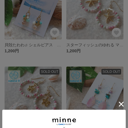
貝殻たわわ♫ シェルピアス from BONIN island
スターフィッシュのゆれる マーメイドフープピアス＆イヤリング
1,200円
1,200円
SOLD OUT
SOLD OUT