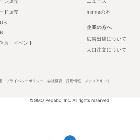
ージ販売
ニュース
ード販売
minneの本
LUS
企業の方へ
AB
広告出稿について
企画・イベント
大口注文について
用
プライバシーポリシー
会社概要
採用情報
メディアキット
©GMO Pepabo, Inc. All rights reserved.