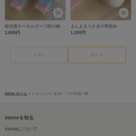
桜水面キーホルダー♡桜の練り切りタイプ
まんまるうさぎの帯留め
1,600円
1,200円
前へ
次へ
minne ホーム
いらっしゃいませ( ˊᵕˋ ) の作品一覧
minneを知る
minneについて