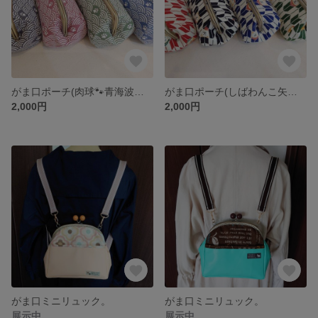
がま口ポーチ(肉球🐾青海波柄)。
がま口ポーチ(しばわんこ矢がすり柄)。
2,000円
2,000円
がま口ミニリュック。
がま口ミニリュック。
展示中
展示中