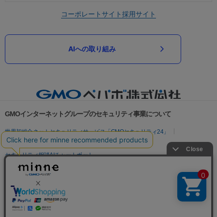
コーポレートサイト
採用サイト
AIへの取り組み
GMOインターネットグループのセキュリティ事業について
世界初総合ネットセキュリティサービス「GMOセキュリティ24」
パスワード漏洩診断
Webサイトリスク診断
セキュリティ相談AIチャットボット
実在証明・盗聴対策
サイバー攻撃対策（GMOサイバーセキュリティ byイエラエ）
サイバー攻撃対策（GMO Flatt Security）
なりすまし対策
セキュリティ事業の軌跡