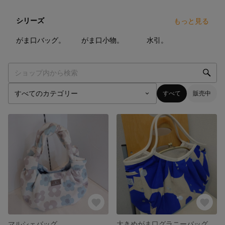
シリーズ
もっと見る
9
点
6
点
38
点
がま口バッグ。
がま口小物。
水引。
すべて
販売中
マルシェバッグ。
大きめがま口グラニーバッグ。