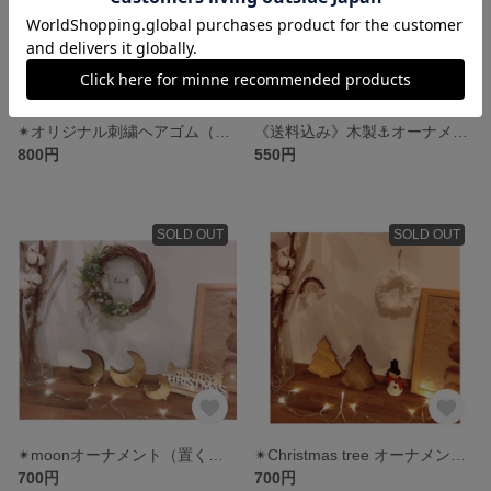
✴︎オリジナル刺繍ヘアゴム（2個セット）✴︎
《送料込み》木製⚓️オーナメント
800円
550円
SOLD OUT
SOLD OUT
✴︎moonオーナメント（置くタイプ）✴︎
✴︎Christmas tree オーナメント✴︎
700円
700円