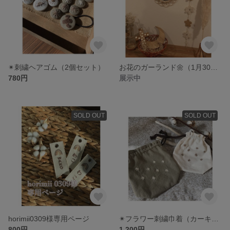
✴︎刺繍ヘアゴム（2個セット）
お花のガーランド🌼（1月30日まで送料無料）
780円
展示中
SOLD OUT
SOLD OUT
horimii0309様専用ページ
✴︎フラワー刺繍巾着（カーキ）✴︎
800円
1,200円