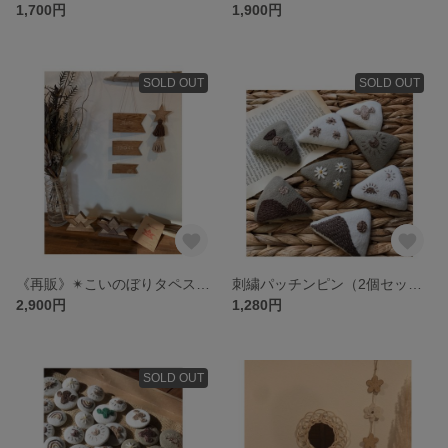
1,700円
1,900円
SOLD OUT
SOLD OUT
《再販》✴︎こいのぼりタペストリーセット（星タッセル×流木付き） 鯉のぼり・端午の節句
刺繍パッチンピン（2個セット）
2,900円
1,280円
SOLD OUT