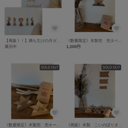
【再販！！】満ち欠けの月ガーランド（2way ）ハロウィンver
《数量限定》木製兜 兜タペストリー （掛けるタイプ）
展示中
1,200円
SOLD OUT
SOLD OUT
《数量限定》木製兜 兜オーナメント（置くタイプ）
《再販》木製 こいのぼりタペストリー 鯉のぼり端午の節句