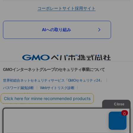
コーポレートサイト
採用サイト
AIへの取り組み
GMOインターネットグループのセキュリティ事業について
世界初総合ネットセキュリティサービス「GMOセキュリティ24」
パスワード漏洩診断
Webサイトリスク診断
セキュリティ相談AIチャットボット
実在証明・盗聴対策
サイバー攻撃対策（GMOサイバーセキュリティ byイエラエ）
サイバー攻撃対策（GMO Flatt Security）
なりすまし対策
セキュリティ事業の軌跡