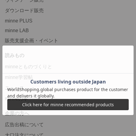
ダウンロード販売
minne PLUS
minne LAB
販売支援企画・イベント
読みもの
minneとものづくりと
minne学習帖
ニュース
minneの本
企業の方へ
広告出稿について
大口注文について