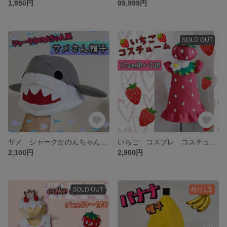
1,950円
99,999円
SOLD OUT
サメ シャークかのんちゃん 帽子 ハコフグ さかなクン 子供 大人 水族館
いちご コスプレ コスチューム 赤ちゃん 子供 お遊戯会 表会 衣装
2,100円
2,900円
SOLD OUT
残り1点