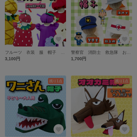
フルーツ 衣装 服 帽子 発表会 お遊戯会 コスチューム 子供 大人
警察官 消防士 救急隊 お仕事 帽子 衣装 子供 発表会 劇 幼稚園 ハロウィン
3,100円
1,700円
残り1点
残り1点