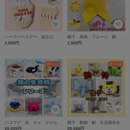
ハーフバースデー 誕生日 ケーキコスチューム 衣装 子供 ベビー
帽子 果物 フルーツ 劇 生活発表会 お遊戯会 衣装 幼稚園 保育園 子供 雛祭り
2,900円
1,500円
残り1点
残り1点
ハコフグ 魚 サメ さかな博士 帽子 子供 大人 水族館 仮装 さかなクン 雛祭り
帽子 動物 劇 生活発表会 お遊戯会 衣装 幼稚園 保育園 子供 雛祭り
99,999円
99,999円