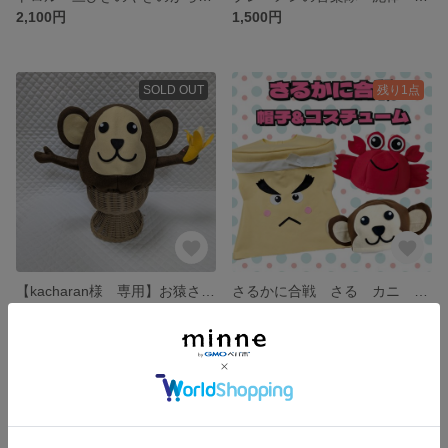
2,100円
1,500円
SOLD OUT
残り1点
【kacharan様 専用】お猿さん帽子
さるかに合戦 さる カニ 臼 衣装 コスチューム 帽子 子供 発表会 劇 雛祭り
1,950円
1,500円