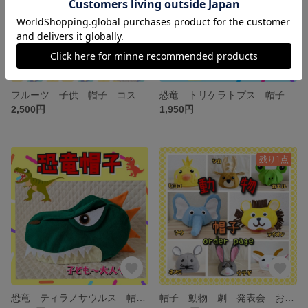
フルーツ 子供 帽子 コスチューム 衣装 劇 発表会 遊戯会 イベント 節分
恐竜 トリケラトプス 帽子 ギガント コスプレ 衣装 お遊戯会
2,500円
1,950円
残り1点
恐竜 ティラノサウルス 帽子 ギガント 衣装 お遊戯会
帽子 動物 劇 発表会 お遊戯会 衣装 幼稚園 保育園 子供 節分