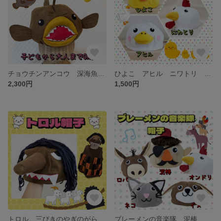
チョウチンアンコウ 深海魚 帽子 子供 大人 ハコフグ サメ 水族館
ひよこ アヒル ニワトリ 動物 帽子 コスチューム 衣装 子供 発表会 劇 幼稚園
2,300円
1,500円
トロル 三びきのやぎのがらがらどん 帽子 衣装 子供 発表会 劇 幼稚園 雛祭り
ブレーメンの音楽隊 泥棒 動物 帽子 衣装 子供 発表会 劇 幼稚園 雛祭り