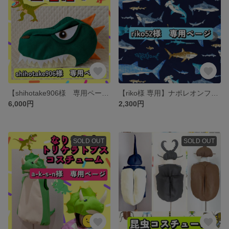
【shihotake906様 専用ページ】トリケラトプス ティラノサウルス サメ 帽子
【riko様 専用】ナポレオンフィッシュ帽子
6,000円
2,300円
SOLD OUT
SOLD OUT