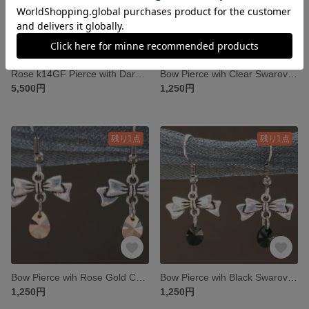
Rose k14GF Pierce with Dark Red Ruby
Bow Pierce wih Clear Swarovski Crystals
5,500円
1,250円
残り1点
残り1点
Bow Pierce wih Rose Gold Color Swarovski Crystals
Bow Pierce wih Black Swarovski Crystals
1,250円
1,250円