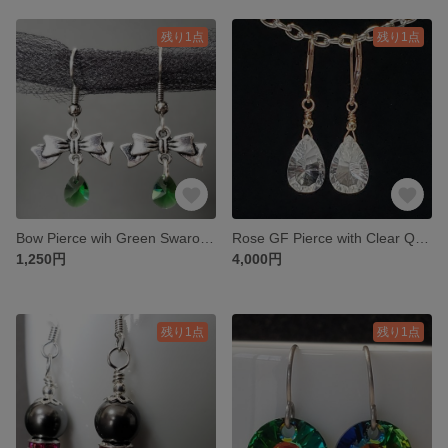
残り1点
残り1点
Bow Pierce wih Green Swarovski Crystals
Rose GF Pierce with Clear Quartz Gemstones
1,250円
4,000円
残り1点
残り1点