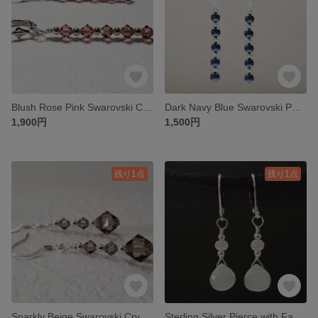
Blush Rose Pink Swarovski Crystal Pierce
Dark Navy Blue Swarovski Pearl Pierce
1,900円
1,500円
残り1点
残り1点
Sparkly Beige Swarovski Crystal Pierce
Sterling Silver Pierce with Faceted Grey Moonstone Gemstones