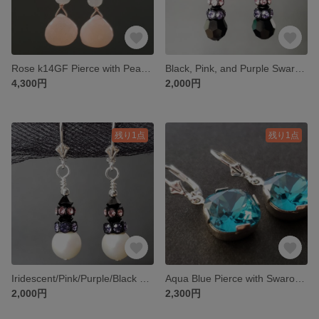
Rose k14GF Pierce with Peach and Grey Moonstones
Black, Pink, and Purple Swarovski Crystal Pierce
4,300円
2,000円
残り1点
残り1点
Iridescent/Pink/Purple/Black Pierce w/ Swarovski Pearls & Crystals
Aqua Blue Pierce with Swarovski Crystals
2,000円
2,300円