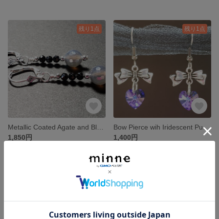
残り1点
残り1点
Metallic Coated Agate and Black Spinel Gemstone Pierce
Bow Pierce wih Iridescent Purple Swarovski Crystal Hearts
1,850円
1,400円
残り1点
残り1点