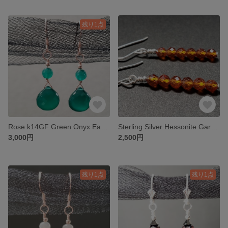
残り1点
Rose k14GF Green Onyx Earrings
Sterling Silver Hessonite Garnet Pierce
3,000円
2,500円
残り1点
残り1点