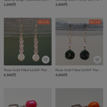
1,800円
3,000円
残り1点
残り1点
Rose Gold Filled k14GF Pierce w/ Akoya Pearl and Pink Topaz
Rose Gold Filled k14GF Pierce w/ Black Spinel and Pink Topaz
6,500円
4,000円