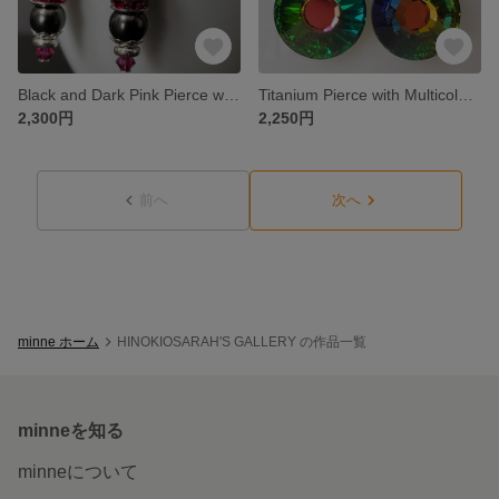
Black and Dark Pink Pierce with Swarovski Pearls and Swarovski Crystals
Titanium Pierce with Multicolor Sun Pattern Swarovski Crystals
2,300円
2,250円
前へ
次へ
minne ホーム
HINOKIOSARAH'S GALLERY の作品一覧
minneを知る
minneについて