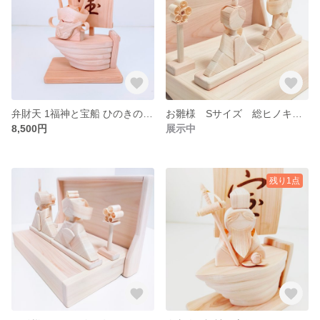
弁財天 1福神と宝船 ひのきの無垢材で制作しました。
お雛様 Sサイズ 総ヒノキ作り サッと 飾れる 置き場所に困らない コンパクト お片付けもらくらく 箱もヒノキの無垢
8,500円
展示中
残り1点