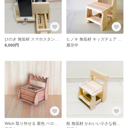
ひのき 無垢材 スマホスタンド 付き 収納箱 たっぷり収納 スマホが充電しながら立てれます。
ヒノキ 無垢材 キッズチェア 角は まるまる サラサラ 安心 安全 国産(四国産）ひのきの 無垢材で制作しました。お子様の安心を考慮して 無塗装仕上げです、接着剤は使用していません 。名入れ無料。
8,000円
展示中
Witch 取り外せる 紫色 ベロア リングトレイ 付き Hinokino Castle Series アクセサリーケース ひのきの無垢材で制作しました。
桧 無垢材 かわいい小さな桧の飾り椅子