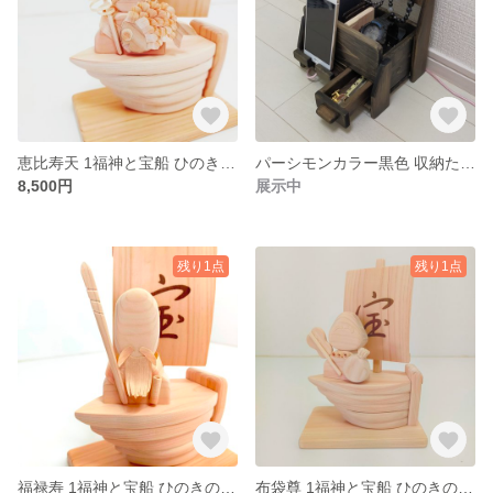
恵比寿天 1福神と宝船 ひのきの無垢材で制作しました。
パーシモンカラー黒色 収納たっぷり 桧 無垢材 無節 スマホスタンド ヒノキ無垢材 収納箱 小物入れ
8,500円
展示中
残り1点
残り1点
福禄寿 1福神と宝船 ひのきの無垢材で制作しました。
布袋尊 1福神と宝船 ひのきの無垢材で制作しました。