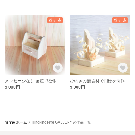
残り1点
残り1点
メッセージなし 国産 (紀州､東紀州産)ひのき 無垢材 無節 で制作した 持ち運び 便利な 収納箱
ひのきの無垢材で門松を制作しました。1セット(2個) シンプル 桧 ｓサイズ 門松 木製 ヒノキ 無垢材
5,000円
5,000円
minne ホーム
HinokinoTette GALLERY の作品一覧