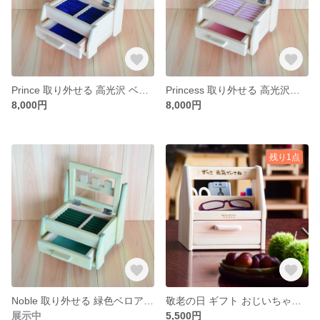
Prince 取り外せる 高光沢 ベロア ブルー リングトレイ付き Hinokino Castle Series アクセサリーケース ひのきの無垢材で 作しました。
Princess 取り外せる 高光沢ベロア ピンク色 リングトレイ 付き Hinokino Castle Series アクセサリーケース ひのきの無垢材で制作しました。
8,000円
8,000円
残り1点
Noble 取り外せる 緑色ベロア リングトレイ 付き Hinokino Castle Series アクセサリーケース ひのきの無垢材で制作しました。
敬老の日 ギフト おじいちゃんやおばあちゃんに プレゼント 桧 無垢材 無節 国産【紀州、東紀州産】 で作った 持ち運びに便利な 収納箱
展示中
5,500円