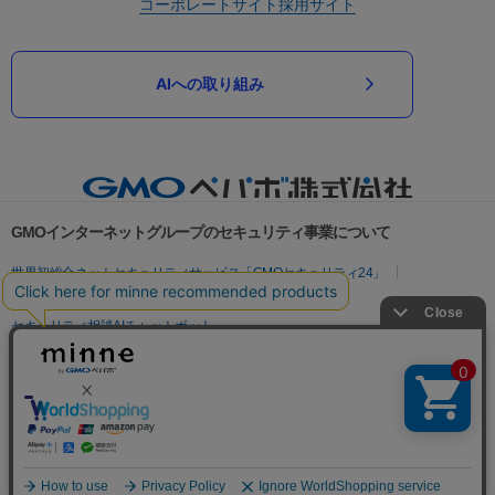
コーポレートサイト
採用サイト
AIへの取り組み
GMOインターネットグループのセキュリティ事業について
世界初総合ネットセキュリティサービス「GMOセキュリティ24」
パスワード漏洩診断
Webサイトリスク診断
セキュリティ相談AIチャットボット
実在証明・盗聴対策
サイバー攻撃対策（GMOサイバーセキュリティ byイエラエ）
サイバー攻撃対策（GMO Flatt Security）
なりすまし対策
セキュリティ事業の軌跡