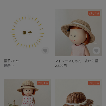
残り1点
帽子 / Hat
マドレーヌちゃん・麦わら帽子 ミニチュア/ Madeleine Doll・ Straw hat miniature / hinoki
展示中
2,800円
残り1点
残り1点