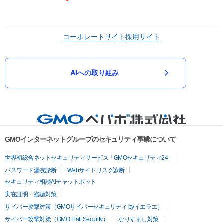
コーポレートサイト
採用サイト
AIへの取り組み
GMOインターネットグループのセキュリティ事業について
世界初総合ネットセキュリティサービス「GMOセキュリティ24」
パスワード漏洩診断
Webサイトリスク診断
セキュリティ相談AIチャットボット
実在証明・盗聴対策
サイバー攻撃対策（GMOサイバーセキュリティ byイエラエ）
サイバー攻撃対策（GMO Flatt Security）
なりすまし対策