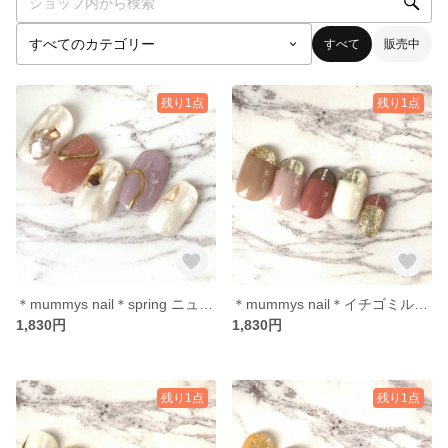
すべて
販売中
残り1点
残り1点
＊mummys nail＊spring ニュアンス メタリック シェル
＊mummys nail＊イチゴミルク くすみ ニュアンス 人気デザイン
1,830円
1,830円
残り1点
残り1点