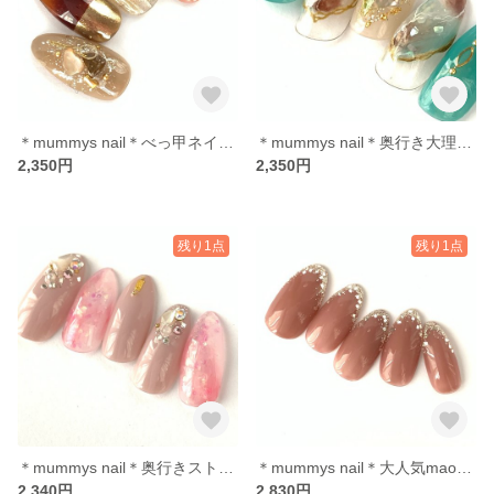
＊mummys nail＊べっ甲ネイル ニュアンス シェル ミラー
＊mummys nail＊奥行き大理石 シェル
2,350円
2,350円
残り1点
残り1点
＊mummys nail＊奥行きストロベリーマーブル シェル
＊mummys nail＊大人気maogel マオフレンチ プレミアムカラー
2,340円
2,830円