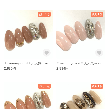
残り1点
残り1点
＊mummys nail＊大人気maogel スワロフスキー敷き詰め 305ゾージュ 大人可愛い
＊mummys nail＊大人気maogel サンドネイル スワロフスキー 敷き詰め キラキラ うる艶
2,830円
2,830円
残り1点
残り1点