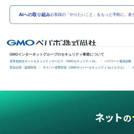
AIへの取り組み
お客様の「やりたいこと」をもっと手軽に。各サ
GMOインターネットグループのセキュリティ事業について
世界初総合ネットセキュリティサービス「GMOセキュリティ24」
パスワード漏洩診断
実在証明・盗聴対策
サイバー攻撃対策（GMOサイバーセキュリティ byイエラエ）