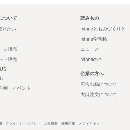
について
読みもの
で売りたい
minneとものづくりと
minne学習帖
ージ販売
ニュース
ード販売
minneの本
LUS
企業の方へ
AB
広告出稿について
企画・イベント
大口注文について
用
プライバシーポリシー
会社概要
採用情報
メディアキット