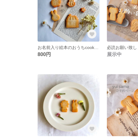
お名前入り絵本のおうちcookie。＊おままごとcookie＊
必読お願い致し
800円
展示中