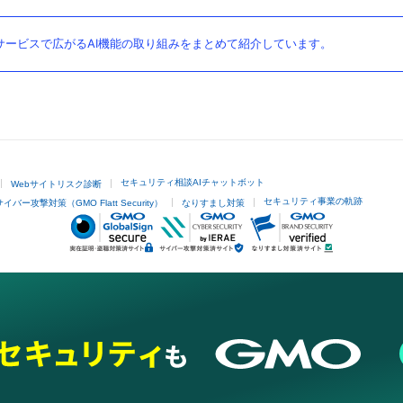
ービスで広がるAI機能の取り組みをまとめて紹介しています。
セキュリティ相談AIチャットボット
Webサイトリスク診断
セキュリティ事業の軌跡
サイバー攻撃対策（GMO Flatt Security）
なりすまし対策