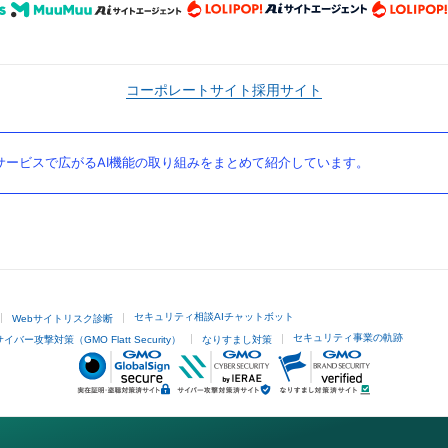
コーポレートサイト
採用サイト
ービスで広がるAI機能の取り組みをまとめて紹介しています。
セキュリティ相談AIチャットボット
Webサイトリスク診断
セキュリティ事業の軌跡
サイバー攻撃対策（GMO Flatt Security）
なりすまし対策