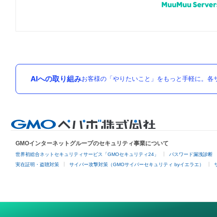
AIへの取り組み
お客様の「やりたいこと」をもっと手軽に。各サ
GMOインターネットグループのセキュリティ事業について
世界初総合ネットセキュリティサービス「GMOセキュリティ24」
パスワード漏洩診断
実在証明・盗聴対策
サイバー攻撃対策（GMOサイバーセキュリティ byイエラエ）