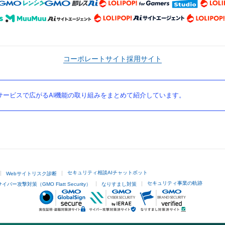
コーポレートサイト
採用サイト
ービスで広がるAI機能の取り組みをまとめて紹介しています。
セキュリティ相談AIチャットボット
Webサイトリスク診断
セキュリティ事業の軌跡
サイバー攻撃対策（GMO Flatt Security）
なりすまし対策