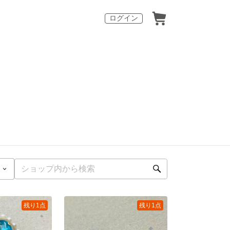
ログイン
残り1点
残り1点