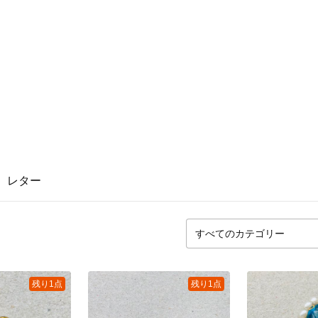
レター
残り1点
残り1点