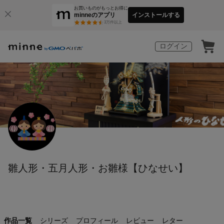
お買いものがもっとお得に
minneのアプリ
インストールする
3
万件以上
ログイン
雛人形・五月人形・お雛様【ひなせい】
作品一覧
シリーズ
プロフィール
レビュー
レター