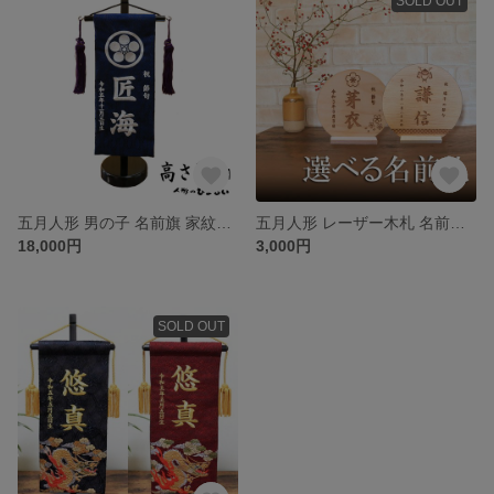
SOLD OUT
五月人形 男の子 名前旗 家紋入り 【5Y-15】紺地 白刺繍（小）【スタンド付き】
五月人形 レーザー木札 名前入り 雛人形 出産内祝い 命名札 【 送料無料 郵メール 】
18,000円
3,000円
SOLD OUT