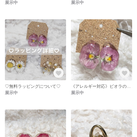
展示中
展示中
♡無料ラッピングについて♡
《アレルギー対応》ビオラのピアス(イヤリング)♡
展示中
展示中