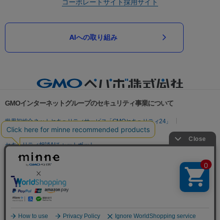
コーポレートサイト
採用サイト
AIへの取り組み
GMOインターネットグループのセキュリティ事業について
世界初総合ネットセキュリティサービス「GMOセキュリティ24」
パスワード漏洩診断
Webサイトリスク診断
セキュリティ相談AIチャットボット
実在証明・盗聴対策
サイバー攻撃対策（GMOサイバーセキュリティ byイエラエ）
サイバー攻撃対策（GMO Flatt Security）
なりすまし対策
セキュリティ事業の軌跡