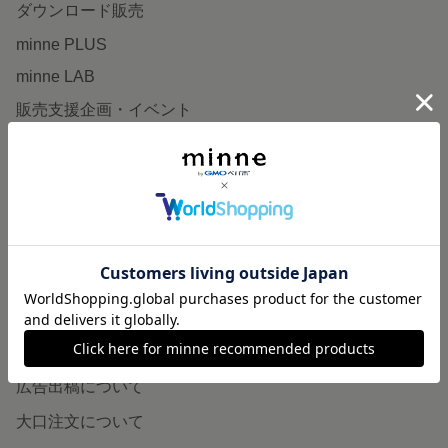
ダウンロード販売
minne PLUS
minne LAB
販売支援企画・イベント
読みもの
minneとものづくりと
minne学習帖
ニュース
minneの本
企業の方へ
広告出稿について
大口注文について