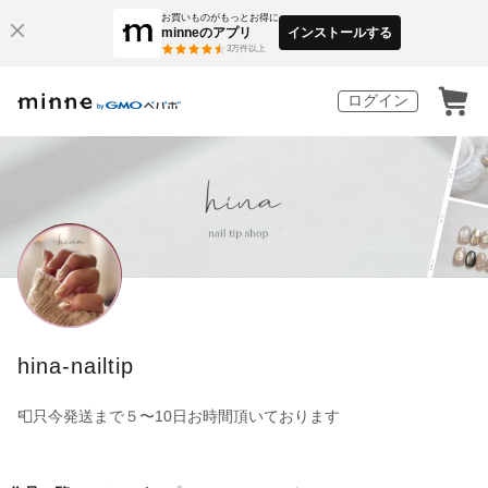
お買いものがもっとお得に
minneのアプリ
インストールする
3
万件以上
ログイン
hina-nailtip
📮只今発送まで５〜10日お時間頂いております