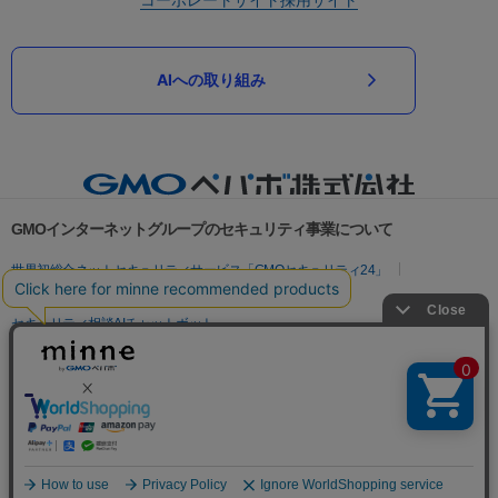
AIへの取り組み
GMOインターネットグループのセキュリティ事業について
世界初総合ネットセキュリティサービス「GMOセキュリティ24」
パスワード漏洩診断
Webサイトリスク診断
セキュリティ相談AIチャットボット
実在証明・盗聴対策
サイバー攻撃対策（GMOサイバーセキュリティ byイエラエ）
サイバー攻撃対策（GMO Flatt Security）
なりすまし対策
セキュリティ事業の軌跡