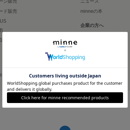
ージ販売
ニュース
ード販売
minneの本
LUS
企業の方へ
AB
広告出稿について
企画・イベント
大口注文について
用
プライバシーポリシー
会社概要
採用情報
メディアキット
©GMO Pepabo, Inc. All rights reserved.