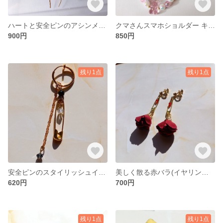
ハートと安全ピンのアシンメトリーイヤリング、ピアス
クマさんスマホショルダー キーホルダー 地雷系 量産型
900円
850円
残り1点
残り1点
安全ピンのスタイリッシュイヤリング
美しく散る赤バラ(イヤリング・ピアス)
620円
700円
残り1点
残り1点