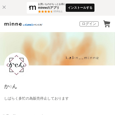
お買いものがもっとお得に
minneのアプリ
インストールする
3
万件以上
ログイン
かeん
しばらく多忙の為販売停止しております