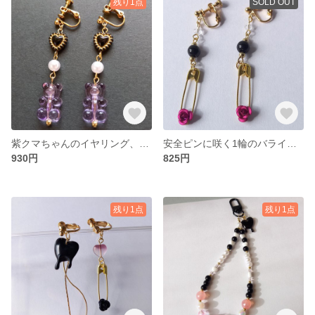
残り1点
SOLD OUT
紫クマちゃんのイヤリング、ピアス ♡量産型･地雷系にも♡
安全ピンに咲く1輪のバライヤリング、ピアス
930円
825円
残り1点
残り1点