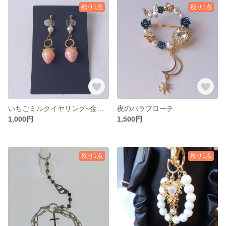
残り1点
残り1点
いちごミルクイヤリング~金具変更可能~
夜のバラブローチ
1,000円
1,500円
残り1点
残り1点