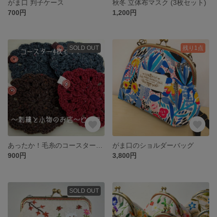
がま口 判子ケース
秋冬 立体布マスク (3枚セット)
700円
1,200円
SOLD OUT
残り1点
あったか！毛糸のコースター(4枚セット)
がま口のショルダーバッグ
900円
3,800円
SOLD OUT