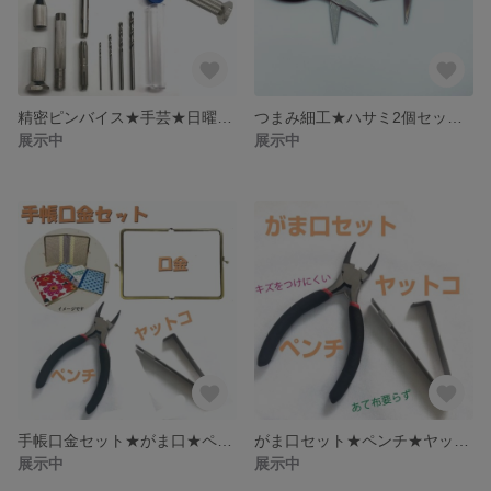
精密ピンバイス★手芸★日曜大工★工作★フィギュア★ハンドドリル★DIY
つまみ細工★ハサミ2個セット★切り揃え★カット★持ちやすい
展示中
展示中
手帳口金セット★がま口★ペンチ★ヤットコ★アンティークゴールド★ポーチ
がま口セット★ペンチ★ヤットコ★2点セット★お買い得★財布★かばん★便利
展示中
展示中