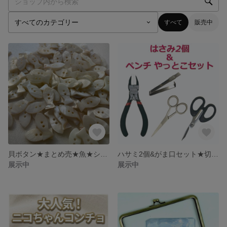
すべて
販売中
貝ボタン★まとめ売★魚★シェルボタン★可愛い★
ハサミ2個&がま口セット★切り揃え★カット★持ちやすい★ペンチ★ヤットコ★便利
展示中
展示中