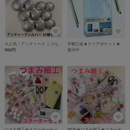
大人気！アンティーク ニコちゃん コンチョ 10個SET【送料込】
手帳口金★クリアポケット★口金★アンティークゴールド★
980円
展示中
つまみ細工★スターターセット★初心者★材料★手作り★手芸
NEW★つまみ細工★スターターセットNo.2★初心者★材料★手作り★手芸