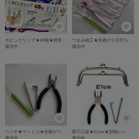
ボビンクリップ★48個★簡単★便利★縫製★固定★プラスチック★ソーイング
つまみ細工★先曲がり目打ち★ピンセット★ちりめん★和小物★精密★切り揃えハサミ
展示中
展示中
ペンチ★ヤットコ★先曲がり目打ち★3点セット★お買い得★財布★かばん★便利
親子口金★21cm★型紙レシピ付き★がま口★金具★ペンチ★ヤットコ★コインケース
展示中
展示中