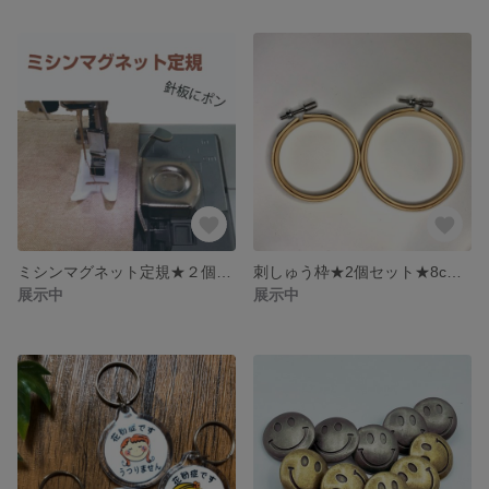
ミシンマグネット定規★２個セット★ベンリ★強力★縫製★カーブ可
刺しゅう枠★2個セット★8cm★10ｃｍ
展示中
展示中