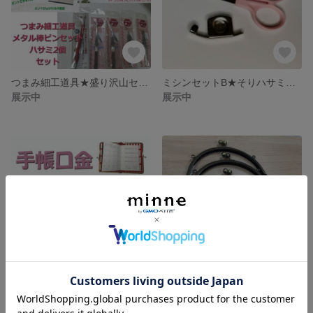
つまみ細工道具★盛り沢山セット★ピンセット★ハサミ等
ミシンセットB★そりハサミ★マグネット定規
展示中
展示中
手帳口金★がま口★口金★アンティークゴールド
お買い得★がま口金 21cm★5個セット★金具★ハンドメイド★
展示中
展示中