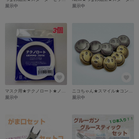
展示中
展示中
マスク用★テクノロート★ノーズワイヤー★幅約4mm★長さ3m★日本製★3個セット
ニコちゃん★スマイル★コンチョ★10個セット★ヘアゴム★バッグ★アンティーク
展示中
展示中