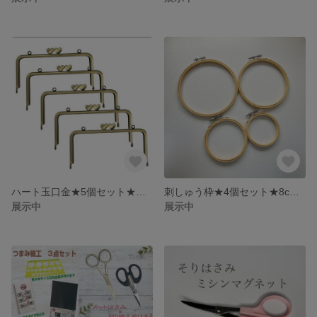
ハート玉口金★5個セット★アンティークゴールド★可愛い★財布★裁縫
刺しゅう枠★4個セット★8cm★10ｃｍ★12.5cm★15cm
展示中
展示中