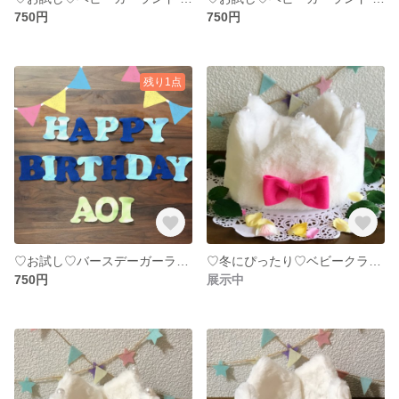
750円
750円
残り1点
♡お試し♡バースデーガーランド ブルー
♡冬にぴったり♡ベビークラウン ラビットボア
750円
展示中