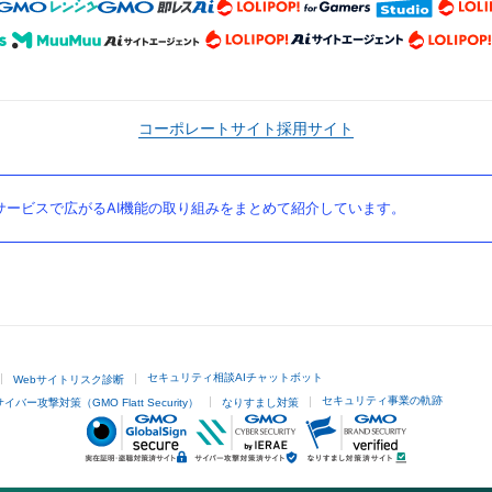
コーポレートサイト
採用サイト
ービスで広がるAI機能の取り組みをまとめて紹介しています。
セキュリティ相談AIチャットボット
Webサイトリスク診断
セキュリティ事業の軌跡
サイバー攻撃対策（GMO Flatt Security）
なりすまし対策