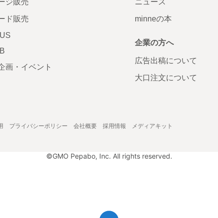
ージ販売
ニュース
ード販売
minneの本
LUS
企業の方へ
AB
広告出稿について
企画・イベント
大口注文について
用
プライバシーポリシー
会社概要
採用情報
メディアキット
©GMO Pepabo, Inc. All rights reserved.