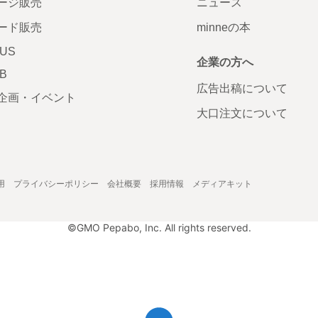
ージ販売
ニュース
ード販売
minneの本
LUS
企業の方へ
AB
広告出稿について
企画・イベント
大口注文について
用
プライバシーポリシー
会社概要
採用情報
メディアキット
©GMO Pepabo, Inc. All rights reserved.