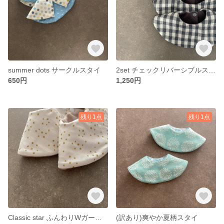
summer dots サークルスタイ
2set チェックリバーシブルスタイ
650円
1,250円
残り1点
残り1点
Classic star ふんわりWガーゼスタイ
(訳あり)爽やか夏柄スタイ