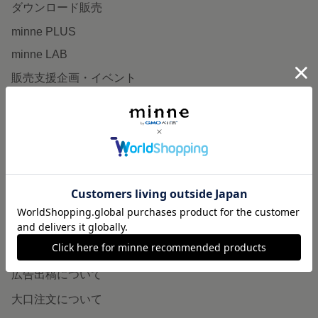
ダウンロード販売
minne PLUS
minne LAB
販売支援企画・イベント
読みもの
minneとものづくりと
minne学習帖
ニュース
minneの本
企業の方へ
広告出稿について
大口注文について