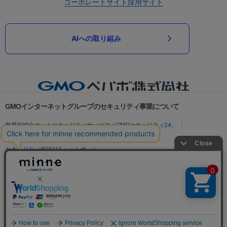
コーポレートサイト
採用サイト
AIへの取り組み
GMOインターネットグループのセキュリティ事業について
世界初総合ネットセキュリティサービス「GMOセキュリティ24」
パスワード漏洩診断
Webサイトリスク診断
セキュリティ相談AIチャットボット
実在証明・盗聴対策
サイバー攻撃対策（GMOサイバーセキュリティ byイエラエ）
サイバー攻撃対策（GMO Flatt Security）
なりすまし対策
セキュリティ事業の軌跡