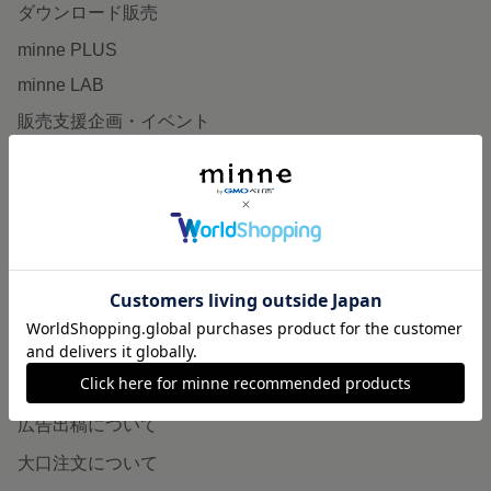
ダウンロード販売
minne PLUS
minne LAB
販売支援企画・イベント
読みもの
minneとものづくりと
minne学習帖
ニュース
minneの本
企業の方へ
広告出稿について
大口注文について