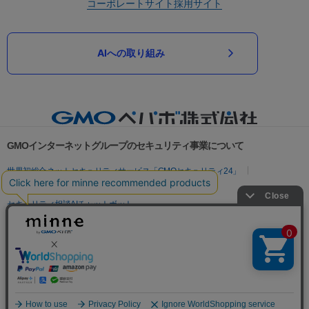
コーポレートサイト
採用サイト
AIへの取り組み
GMOインターネットグループのセキュリティ事業について
世界初総合ネットセキュリティサービス「GMOセキュリティ24」
パスワード漏洩診断
Webサイトリスク診断
セキュリティ相談AIチャットボット
実在証明・盗聴対策
サイバー攻撃対策（GMOサイバーセキュリティ byイエラエ）
サイバー攻撃対策（GMO Flatt Security）
なりすまし対策
セキュリティ事業の軌跡