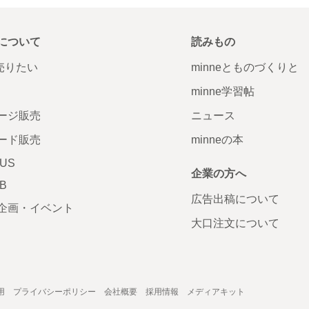
について
読みもの
で売りたい
minneとものづくりと
minne学習帖
ージ販売
ニュース
ード販売
minneの本
LUS
企業の方へ
AB
広告出稿について
企画・イベント
大口注文について
用
プライバシーポリシー
会社概要
採用情報
メディアキット