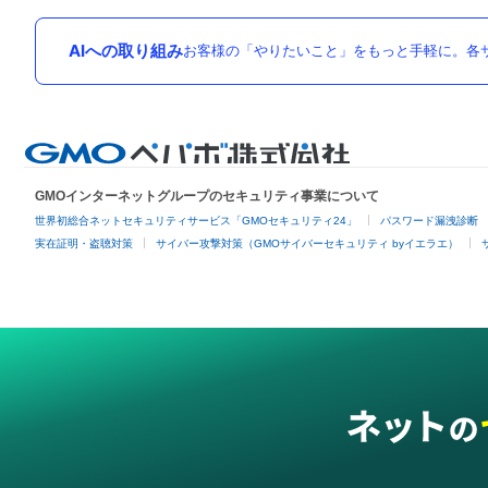
AIへの取り組み
お客様の「やりたいこと」をもっと手軽に。各サ
GMOインターネットグループのセキュリティ事業について
世界初総合ネットセキュリティサービス「GMOセキュリティ24」
パスワード漏洩診断
実在証明・盗聴対策
サイバー攻撃対策（GMOサイバーセキュリティ byイエラエ）