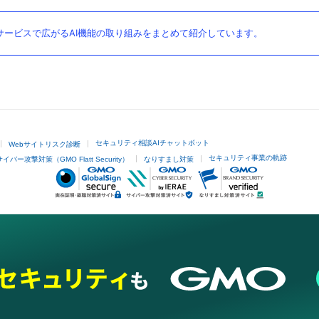
ービスで広がるAI機能の取り組みをまとめて紹介しています。
セキュリティ相談AIチャットボット
Webサイトリスク診断
セキュリティ事業の軌跡
サイバー攻撃対策（GMO Flatt Security）
なりすまし対策