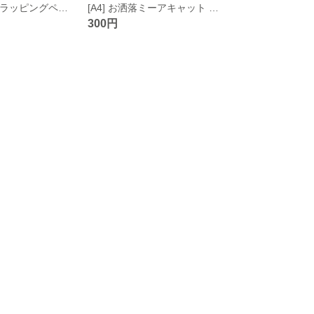
[A4] きのこの森ラッピングペーパー
[A4] お洒落ミーアキャット ピンク ラッピングペーパー
300円