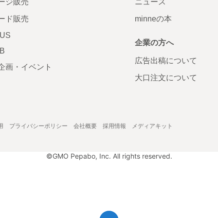
ージ販売
ニュース
ード販売
minneの本
LUS
企業の方へ
AB
広告出稿について
企画・イベント
大口注文について
用
プライバシーポリシー
会社概要
採用情報
メディアキット
©GMO Pepabo, Inc. All rights reserved.