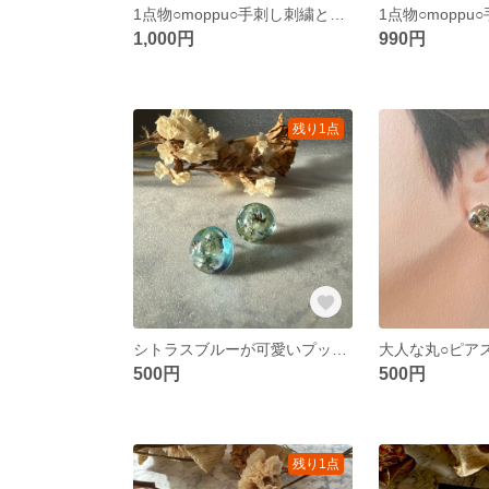
1点物○moppu○手刺し刺繍とビーズファーボールピアス
1,000円
990円
残り1点
シトラスブルーが可愛いプックリ丸ピアス
500円
500円
残り1点