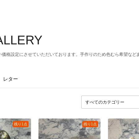
GALLERY
い価格設定にさせていただいております。手作りのため色むら希望など
レター
残り1点
残り1点