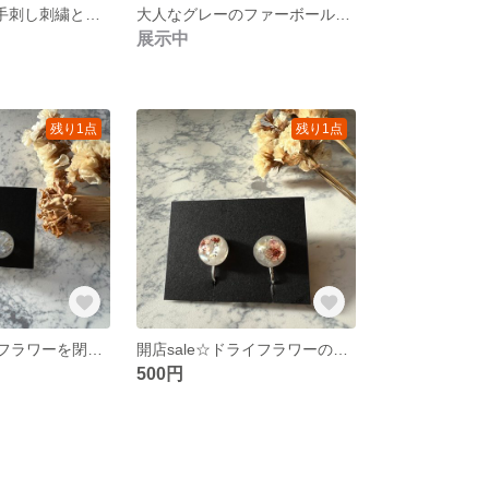
一点物moppu○手刺し刺繍とビーズのピアス○
大人なグレーのファーボールピアス
展示中
残り1点
残り1点
開店saleドライフラワーを閉じ込めたプックリ丸イヤリング
開店sale☆ドライフラワーのプックリ丸イヤリング
500円