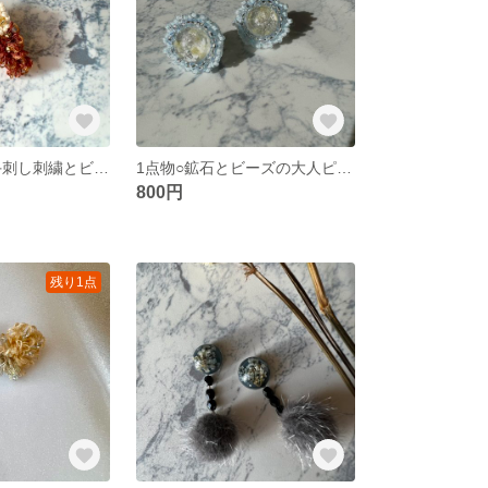
1点物○moppu手刺し刺繍とビーズのピアス
1点物○鉱石とビーズの大人ピアス
800円
残り1点