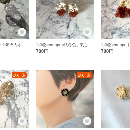
☆新作☆1点限り☆鉱石カボションと揺れるふんわりピアスorイヤリング
1点物○moppu○秋冬色手刺し刺繍とビーズのピアス
700円
700円
残り1点
残り1点