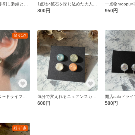
1点物○moppu○手刺し刺繍とビーズのピアス
1点物○鉱石を閉じ込めた大人ビーズピアス○
800円
950円
残り1点
大人な丸○ピアス〜ドライフラワーを閉じ込めました〜
気分で変えれるニュアンスカラーピアスセット4色セット
600円
500円
残り1点