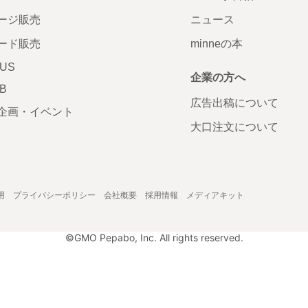
ージ販売
ニュース
ード販売
minneの本
LUS
企業の方へ
AB
広告出稿について
企画・イベント
大口注文について
用
プライバシーポリシー
会社概要
採用情報
メディアキット
©GMO Pepabo, Inc. All rights reserved.