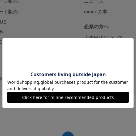
ージ販売
ニュース
ード販売
minneの本
LUS
企業の方へ
AB
広告出稿について
企画・イベント
大口注文について
用
プライバシーポリシー
会社概要
採用情報
メディアキット
©GMO Pepabo, Inc. All rights reserved.