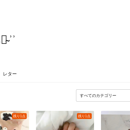
 ͗ ͗
レター
残り1点
残り1点