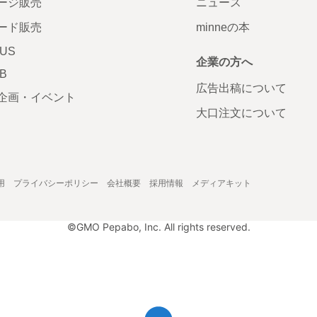
ージ販売
ニュース
ード販売
minneの本
LUS
企業の方へ
AB
広告出稿について
企画・イベント
大口注文について
用
プライバシーポリシー
会社概要
採用情報
メディアキット
©GMO Pepabo, Inc. All rights reserved.