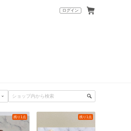
ログイン
残り1点
残り1点