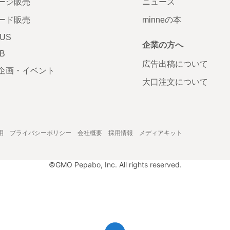
ージ販売
ニュース
ード販売
minneの本
LUS
企業の方へ
AB
広告出稿について
企画・イベント
大口注文について
用
プライバシーポリシー
会社概要
採用情報
メディアキット
©GMO Pepabo, Inc. All rights reserved.