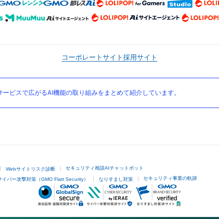
コーポレートサイト
採用サイト
ービスで広がるAI機能の取り組みをまとめて紹介しています。
セキュリティ相談AIチャットボット
Webサイトリスク診断
セキュリティ事業の軌跡
サイバー攻撃対策（GMO Flatt Security）
なりすまし対策